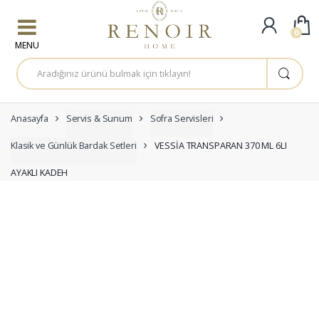
Skip to navigation
Skip to content
0
A
r
a
m
a
:
Anasayfa
Servis & Sunum
Sofra Servisleri
Klasik ve Günlük Bardak Setleri
VESSİA TRANSPARAN 370 ML 6LI
AYAKLI KADEH