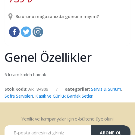
Bu ürünü mağazanızda görebilir miyim?
Genel Özellikler
6 lı cam kadeh bardak
Stok Kodu:
ART84906
Kategoriler:
Servis & Sunum
,
Sofra Servisleri
,
Klasik ve Günlük Bardak Setleri
Yenilik ve kampanyalar için e-bültene üye olun!
ABONE OL