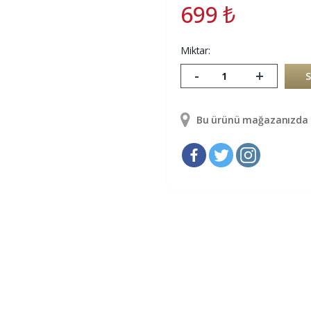
699
₺
Miktar:
-
+
Bu ürünü mağazanızda g