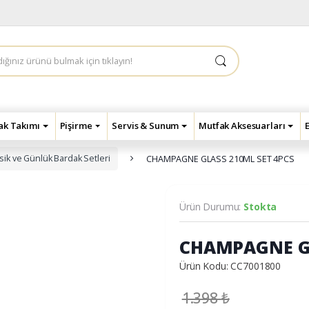
çak Takımı
Pişirme
Servis & Sunum
Mutfak Aksesuarları
sik ve Günlük Bardak Setleri
CHAMPAGNE GLASS 210ML SET 4PCS
Ürün Durumu:
Stokta
CHAMPAGNE GL
Ürün Kodu: CC7001800
1.398
₺