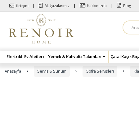
Skip to navigation
Skip to content
İletişim
Mağazalarımız
Hakkımızda
Blog
A
r
a
m
a
:
Elektrikli Ev Aletleri
Yemek & Kahvaltı Takımları
Çatal Kaşık Bı
Anasayfa
Servis & Sunum
Sofra Servisleri
Kla