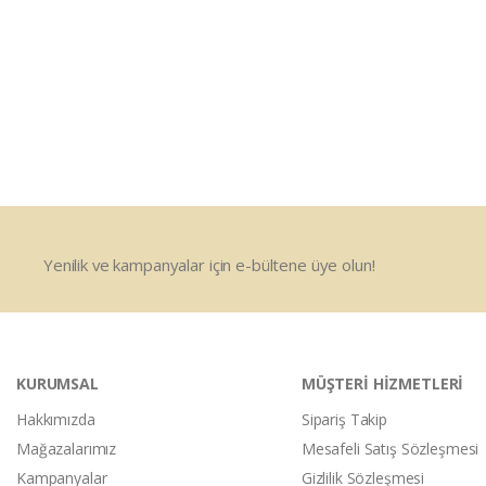
Yenilik ve kampanyalar için e-bültene üye olun!
KURUMSAL
MÜŞTERİ HİZMETLERİ
Hakkımızda
Sipariş Takip
Mağazalarımız
Mesafeli Satış Sözleşmesi
Kampanyalar
Gizlilik Sözleşmesi