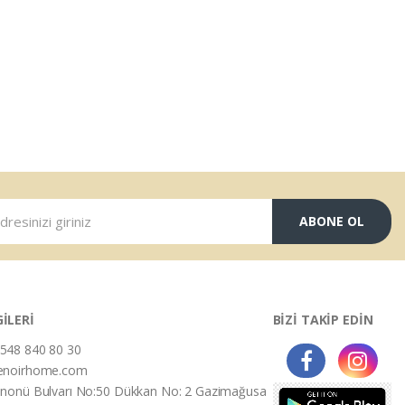
ABONE OL
GİLERİ
BİZİ TAKİP EDİN
548 840 80 30
enoirhome.com
İnonü Bulvarı No:50 Dükkan No: 2 Gazimağusa