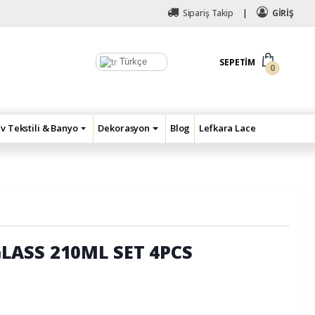
Sipariş Takip
GİRİŞ
Türkçe
SEPETIM
0
Ev Tekstili & Banyo
Dekorasyon
Blog
Lefkara Lace
ASS 210ML SET 4PCS