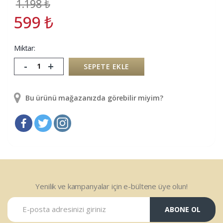
1.198
₺
599
₺
Miktar:
-
+
SEPETE EKLE
Bu ürünü mağazanızda görebilir miyim?
Yenilik ve kampanyalar için e-bültene üye olun!
ABONE OL