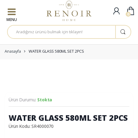
Skip to navigation
Skip to content
0
A
r
a
m
a
:
Anasayfa
WATER GLASS 580ML SET 2PCS
Ürün Durumu:
Stokta
WATER GLASS 580ML SET 2PCS
Ürün Kodu: SR4000070