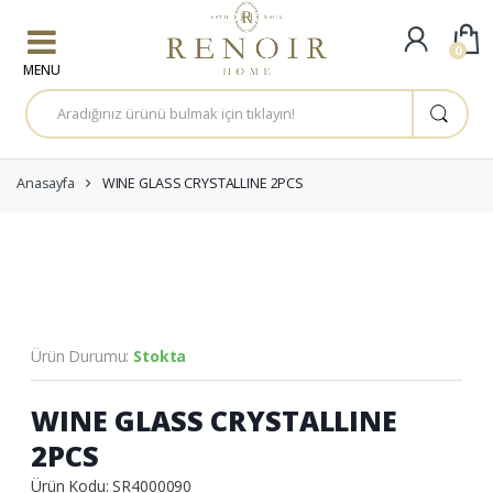
Skip to navigation
Skip to content
0
A
r
a
m
a
:
Anasayfa
WINE GLASS CRYSTALLINE 2PCS
Ürün Durumu:
Stokta
WINE GLASS CRYSTALLINE
2PCS
Ürün Kodu: SR4000090