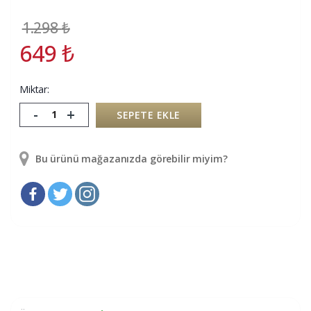
1.298
₺
649
₺
Miktar:
-
+
SEPETE EKLE
Bu ürünü mağazanızda görebilir miyim?