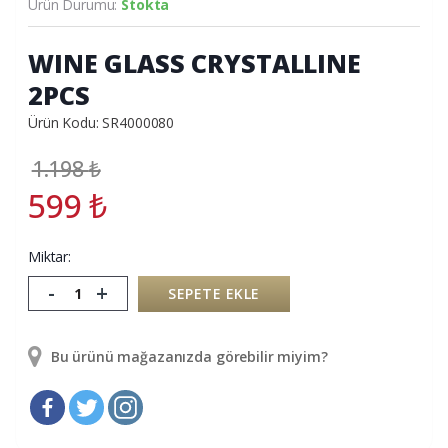
Ürün Durumu:
Stokta
WINE GLASS CRYSTALLINE
2PCS
Ürün Kodu: SR4000080
1.198
₺
599
₺
Miktar:
-
+
SEPETE EKLE
Bu ürünü mağazanızda görebilir miyim?