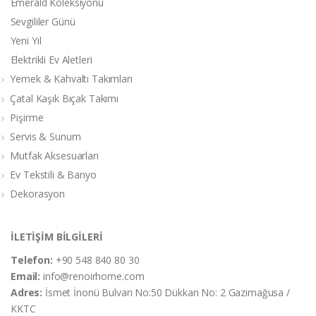
Emerald Koleksiyonu
Sevgililer Günü
Yeni Yıl
Elektrikli Ev Aletleri
Yemek & Kahvaltı Takımları
Çatal Kaşık Bıçak Takımı
Pişirme
Servis & Sunum
Mutfak Aksesuarları
Ev Tekstili & Banyo
Dekorasyon
İLETİŞİM BİLGİLERİ
Telefon:
+90 548 840 80 30
Email:
info@renoirhome.com
Adres:
İsmet İnonü Bulvarı No:50 Dükkan No: 2 Gazimağusa /
KKTC