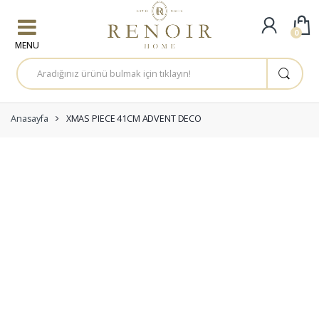
Skip to navigation
Skip to content
0
A
r
a
m
a
:
Anasayfa
XMAS PIECE 41CM ADVENT DECO