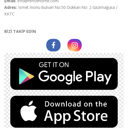
Email:
info@renoirhome.com
Adres:
İsmet İnonü Bulvarı No:50 Dükkan No: 2 Gazimağusa /
KKTC
BİZİ TAKİP EDİN