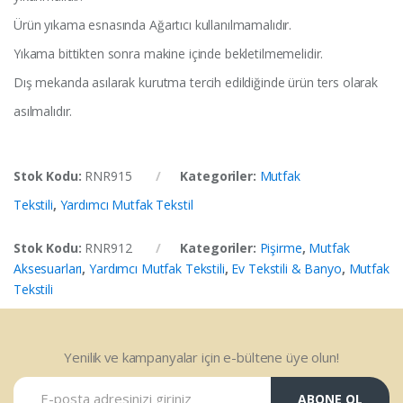
Ürün yıkama esnasında Ağartıcı kullanılmamalıdır.
Yıkama bittikten sonra makine içinde bekletilmemelidir.
Dış mekanda asılarak kurutma tercih edildiğinde ürün ters olarak
asılmalıdır.
Stok Kodu:
RNR915
Kategoriler:
Mutfak
Tekstili
,
Yardımcı Mutfak Tekstil
Stok Kodu:
RNR912
Kategoriler:
Pişirme
,
Mutfak
Aksesuarları
,
Yardımcı Mutfak Tekstili
,
Ev Tekstili & Banyo
,
Mutfak
Tekstili
Yenilik ve kampanyalar için e-bültene üye olun!
ABONE OL