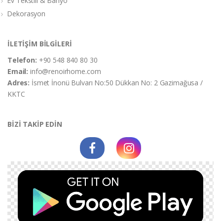
Ev Tekstili & Banyo
Dekorasyon
İLETİŞİM BİLGİLERİ
Telefon:
+90 548 840 80 30
Email:
info@renoirhome.com
Adres:
İsmet İnonü Bulvarı No:50 Dükkan No: 2 Gazimağusa /
KKTC
BİZİ TAKİP EDİN