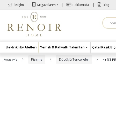
Skip to navigation
Skip to content
İletişim
Mağazalarımız
Hakkımızda
Blog
A
r
a
m
a
:
Elektrikli Ev Aletleri
Yemek & Kahvaltı Takımları
Çatal Kaşık Bı
Anasayfa
Pişirme
Düdüklü Tencereler
4+7LT P