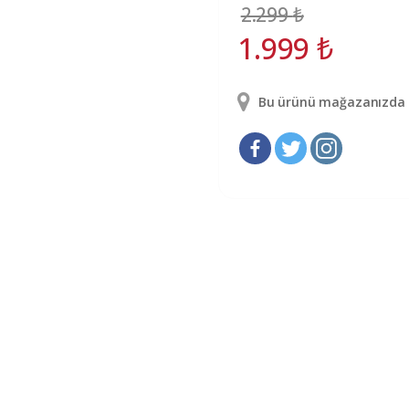
2.299
₺
1.999
₺
Bu ürünü mağazanızda g