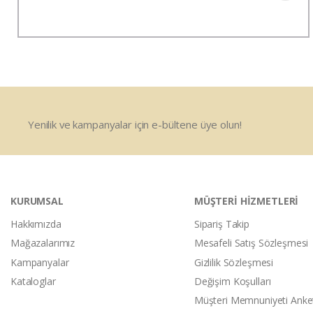
Yenilik ve kampanyalar için e-bültene üye olun!
KURUMSAL
MÜŞTERİ HİZMETLERİ
Hakkımızda
Sipariş Takip
Mağazalarımız
Mesafeli Satış Sözleşmesi
Kampanyalar
Gizlilik Sözleşmesi
Kataloglar
Değişim Koşulları
Müşteri Memnuniyeti Anke