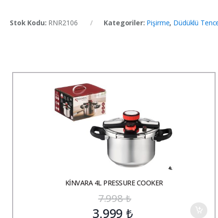
Stok Kodu:
RNR2106
Kategoriler:
Pişirme
,
Düdüklü Tence
KİNVARA 4L PRESSURE COOKER
7.998
₺
3.999
₺