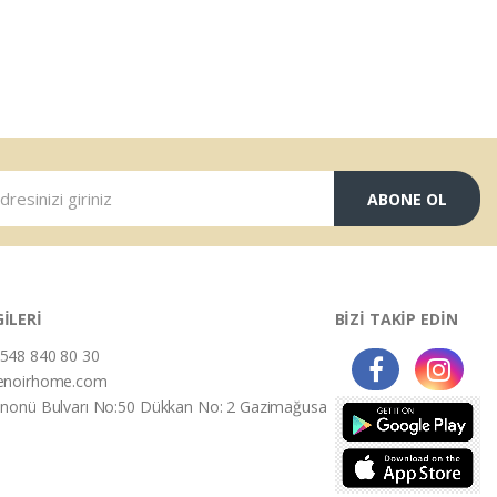
ABONE OL
GİLERİ
BİZİ TAKİP EDİN
548 840 80 30
enoirhome.com
İnonü Bulvarı No:50 Dükkan No: 2 Gazimağusa