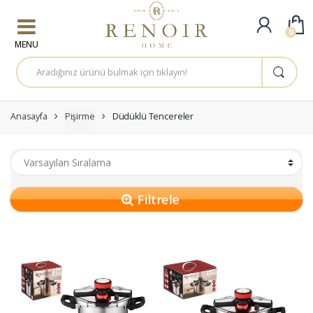
Skip to navigation
Skip to content
0
A
r
a
m
a
:
Anasayfa
Pişirme
Düdüklü Tencereler
Filtrele