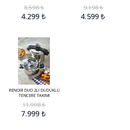
8.598
₺
9.198
₺
4.299
₺
4.599
₺
RENOIR DUO 2Lİ DÜDÜKLÜ
TENCERE TAKIMI
11.998
₺
7.999
₺