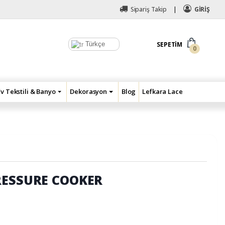
Sipariş Takip
GİRİŞ
Türkçe
SEPETIM
0
Ev Tekstili & Banyo
Dekorasyon
Blog
Lefkara Lace
RESSURE COOKER