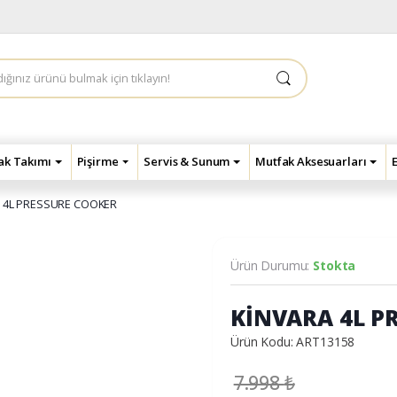
çak Takımı
Pişirme
Servis & Sunum
Mutfak Aksesuarları
 4L PRESSURE COOKER
Ürün Durumu:
Stokta
KİNVARA 4L P
Ürün Kodu: ART13158
7.998
₺