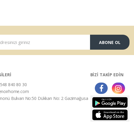
ABONE OL
GİLERİ
BİZİ TAKİP EDİN
548 840 80 30
enoirhome.com
İnonü Bulvarı No:50 Dükkan No: 2 Gazimağusa