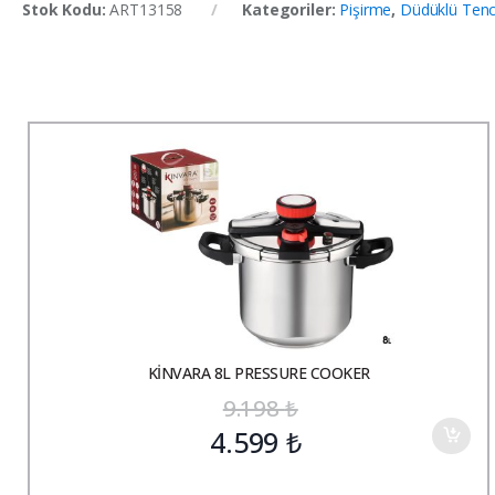
Stok Kodu:
ART13158
Kategoriler:
Pişirme
,
Düdüklü Tenc
KİNVARA 8L PRESSURE COOKER
9.198
₺
4.599
₺