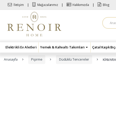
Skip to navigation
Skip to content
İletişim
Mağazalarımız
Hakkımızda
Blog
A
r
a
m
a
:
Elektrikli Ev Aletleri
Yemek & Kahvaltı Takımları
Çatal Kaşık Bı
Anasayfa
Pişirme
Düdüklü Tencereler
KİNVARA