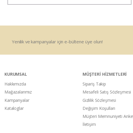
Yenilik ve kampanyalar için e-bültene üye olun!
KURUMSAL
MÜŞTERİ HİZMETLERİ
Hakkımızda
Sipariş Takip
Mağazalarımız
Mesafeli Satış Sözleşmesi
Kampanyalar
Gizlilik Sözleşmesi
Kataloglar
Değişim Koşulları
Müşteri Memnuniyeti Anke
İletişim