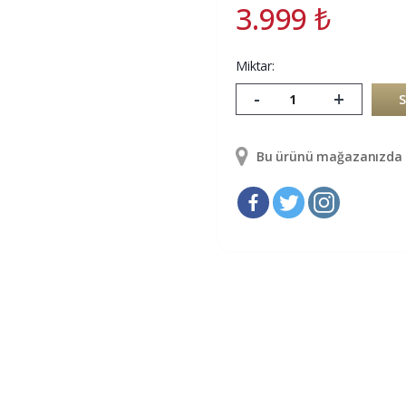
3.999
₺
Miktar:
-
+
Bu ürünü mağazanızda g