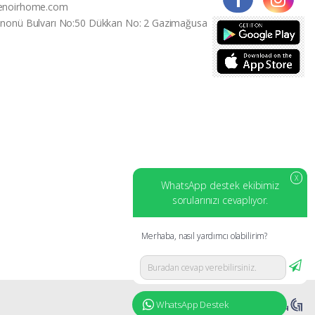
enoirhome.com
İnonü Bulvarı No:50 Dükkan No: 2 Gazimağusa
X
WhatsApp destek ekibimiz
sorularınızı cevaplıyor.
Merhaba, nasıl yardımcı olabilirim?
WhatsApp Destek