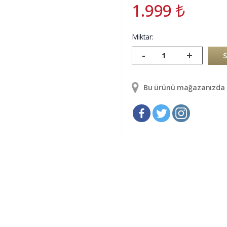
1.999
₺
Miktar:
-
+
Bu ürünü mağazanızda g