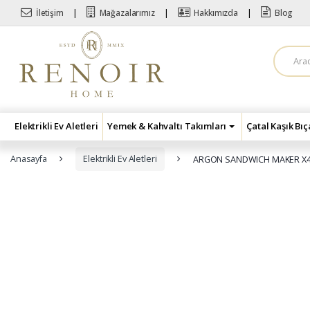
Skip to navigation
Skip to content
İletişim
Mağazalarımız
Hakkımızda
Blog
A
r
a
m
a
:
Elektrikli Ev Aletleri
Yemek & Kahvaltı Takımları
Çatal Kaşık Bı
Anasayfa
Elektrikli Ev Aletleri
ARGON SANDWICH MAKER X4