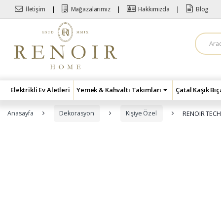
Skip to navigation
Skip to content
İletişim
Mağazalarımız
Hakkımızda
Blog
A
r
a
m
a
:
Elektrikli Ev Aletleri
Yemek & Kahvaltı Takımları
Çatal Kaşık Bı
Anasayfa
Dekorasyon
Kişiye Özel
RENOIR TEC