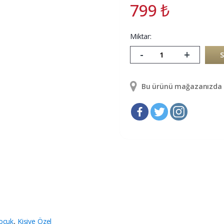
799
₺
Miktar:
-
+
Bu ürünü mağazanızda g
ocuk
,
Kişiye Özel