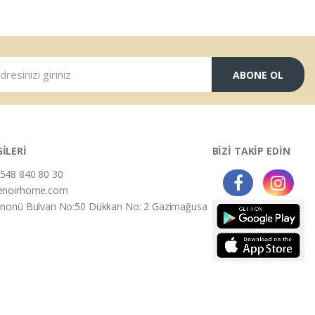
ABONE OL
GİLERİ
BİZİ TAKİP EDİN
548 840 80 30
enoirhome.com
İnonü Bulvarı No:50 Dükkan No: 2 Gazimağusa