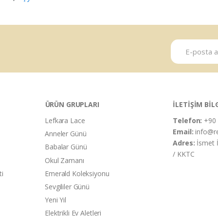
ÜRÜN GRUPLARI
İLETİŞİM BİL
Lefkara Lace
Telefon:
+90 
Email:
info@r
Anneler Günü
Adres:
İsmet 
Babalar Günü
/ KKTC
Okul Zamanı
ti
Emerald Koleksiyonu
Sevgililer Günü
Yeni Yıl
Elektrikli Ev Aletleri