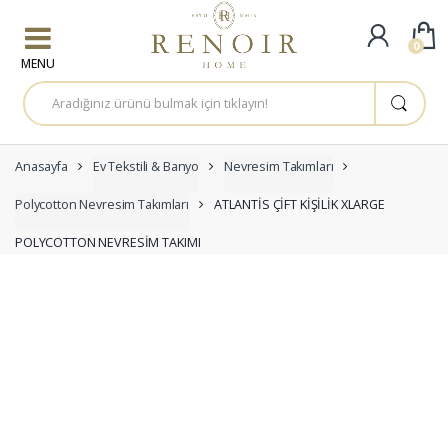
Skip to navigation
Skip to content
0
A
r
a
m
a
:
Anasayfa
Ev Tekstili & Banyo
Nevresim Takımları
Polycotton Nevresim Takımları
ATLANTİS ÇİFT KİŞİLİK XLARGE
POLYCOTTON NEVRESİM TAKIMI