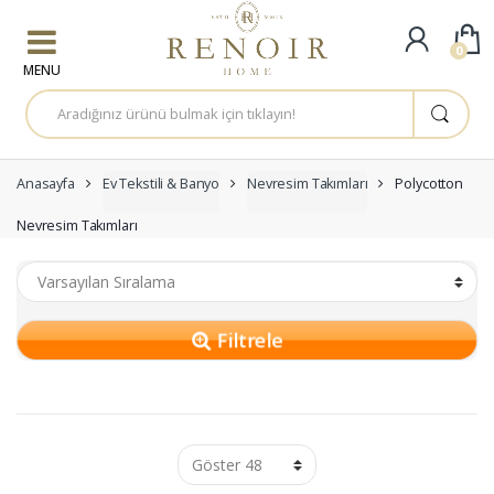
Skip to navigation
Skip to content
0
A
r
a
m
a
:
Anasayfa
Ev Tekstili & Banyo
Nevresim Takımları
Polycotton
Nevresim Takımları
Filtrele