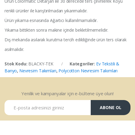
Ürün Colormatic Detarjan ile 30 derecede ters çevrilerek Koyu
renkli ürünler ile karıştırılmadan yıkanmalıdır.
Ürün yıkama esnasında Ağartıcı kullanılmamalıdır.
Yıkama bittikten sonra makine içinde bekletilmemelidir.
Dış mekanda asılarak kurutma tercih edildiğinde ürün ters olarak
asılmalıdır.
Stok Kodu:
BLACKY-TEK
Kategoriler:
Ev Tekstili &
Banyo
,
Nevresim Takımları
,
Polycotton Nevresim Takımları
Yenilik ve kampanyalar için e-bültene üye olun!
ABONE OL