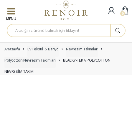
Skip to navigation
Skip to content
0
A
r
a
m
a
:
Anasayfa
Ev Tekstili & Banyo
Nevresim Takımları
Polycotton Nevresim Takımları
BLACKY-TEK //POLYCOTTON
NEVRESİM TAKIMI