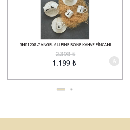
RNR1208 // ANGEL 6LI FINE BONE KAHVE FİNCANI
2.398
₺
1.199
₺