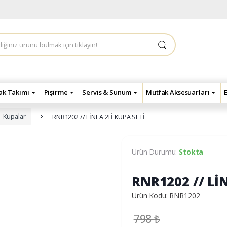
çak Takımı
Pişirme
Servis & Sunum
Mutfak Aksesuarları
Kupalar
RNR1202 // LİNEA 2Lİ KUPA SETİ
Ürün Durumu:
Stokta
RNR1202 // Lİ
Ürün Kodu: RNR1202
798
₺