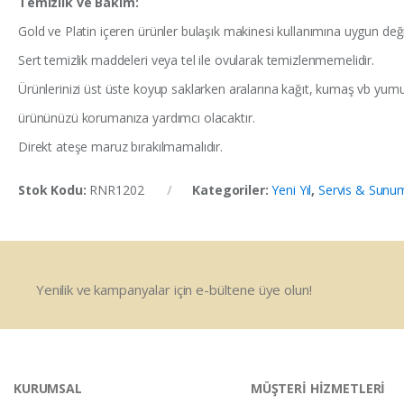
Temizlik ve Bakım:
Gold ve Platin içeren ürünler bulaşık makinesi kullanımına uygun değil
Sert temizlik maddeleri veya tel ile ovularak temizlenmemelidir.
Ürünlerinizi üst üste koyup saklarken aralarına kağıt, kumaş vb yum
ürününüzü korumanıza yardımcı olacaktır.
Direkt ateşe maruz bırakılmamalıdır.
Stok Kodu:
RNR1202
Kategoriler:
Yeni Yıl
,
Servis & Sunu
Yenilik ve kampanyalar için e-bültene üye olun!
KURUMSAL
MÜŞTERİ HİZMETLERİ