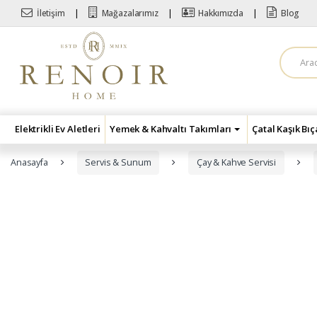
Skip to navigation
Skip to content
İletişim
Mağazalarımız
Hakkımızda
Blog
A
r
a
m
a
:
Elektrikli Ev Aletleri
Yemek & Kahvaltı Takımları
Çatal Kaşık Bı
Anasayfa
Servis & Sunum
Çay & Kahve Servisi