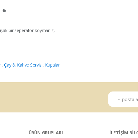
dir.
uşak bir seperatör koymanız,
m
,
Çay & Kahve Servisi
,
Kupalar
ÜRÜN GRUPLARI
İLETİŞİM BİL