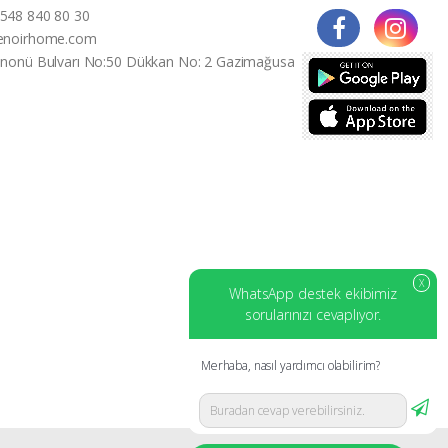
548 840 80 30
enoirhome.com
İnonü Bulvarı No:50 Dükkan No: 2 Gazimağusa
X
WhatsApp destek ekibimiz
sorularınızı cevaplıyor.
Merhaba, nasıl yardımcı olabilirim?