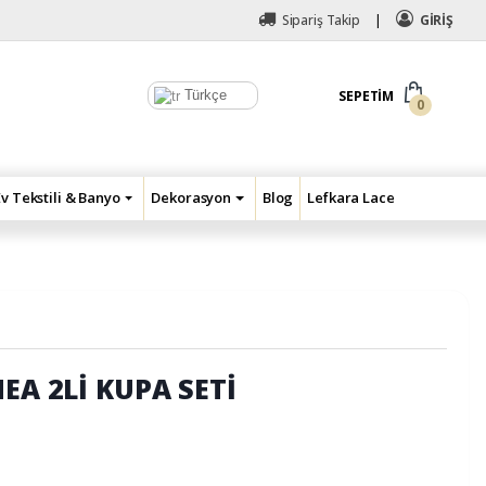
Sipariş Takip
GİRİŞ
Türkçe
SEPETIM
0
Ev Tekstili & Banyo
Dekorasyon
Blog
Lefkara Lace
NEA 2Lİ KUPA SETİ