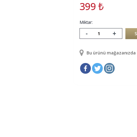
399
₺
Miktar:
-
+
Bu ürünü mağazanızda g