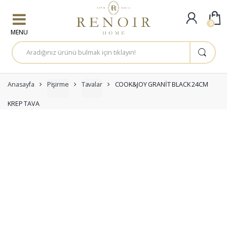
Skip to navigation
Skip to content
0
A
r
a
m
a
:
Anasayfa
Pişirme
Tavalar
COOK&JOY GRANİT BLACK 24CM
KREP TAVA