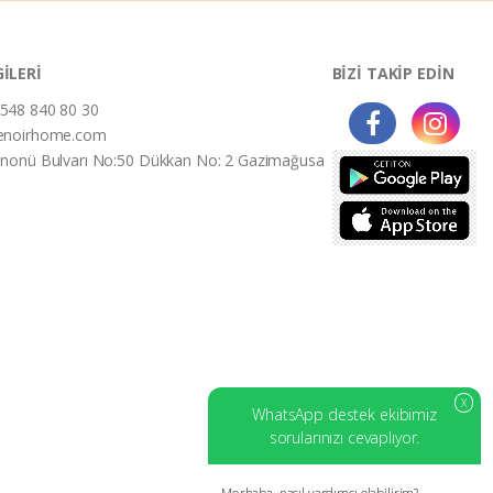
GİLERİ
BİZİ TAKİP EDİN
548 840 80 30
enoirhome.com
İnonü Bulvarı No:50 Dükkan No: 2 Gazimağusa
X
WhatsApp destek ekibimiz
sorularınızı cevaplıyor.