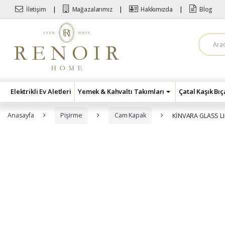
Skip to navigation
Skip to content
İletişim
Mağazalarımız
Hakkımızda
Blog
A
r
a
m
a
:
Elektrikli Ev Aletleri
Yemek & Kahvaltı Takımları
Çatal Kaşık Bı
Anasayfa
Pişirme
Cam Kapak
KİNVARA GLASS L