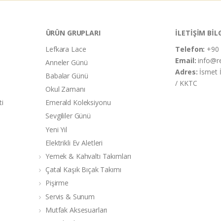
ÜRÜN GRUPLARI
İLETİŞİM BİL
Lefkara Lace
Telefon:
+90 
Email:
info@r
Anneler Günü
Adres:
İsmet 
Babalar Günü
/ KKTC
Okul Zamanı
ti
Emerald Koleksiyonu
Sevgililer Günü
Yeni Yıl
Elektrikli Ev Aletleri
Yemek & Kahvaltı Takımları
Çatal Kaşık Bıçak Takımı
Pişirme
Servis & Sunum
Mutfak Aksesuarları