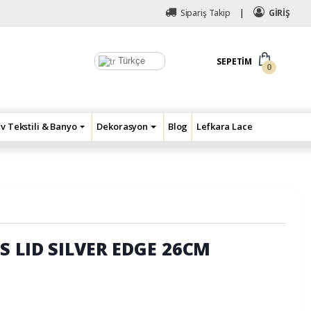
Sipariş Takip
GİRİŞ
Türkçe
SEPETIM
0
Ev Tekstili & Banyo
Dekorasyon
Blog
Lefkara Lace
 LID SILVER EDGE 26CM