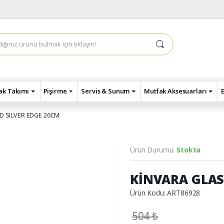
çak Takımı
Pişirme
Servis & Sunum
Mutfak Aksesuarları
ID SILVER EDGE 26CM
Ürün Durumu:
Stokta
KİNVARA GLASS
Ürün Kodu: ART86928
504
₺