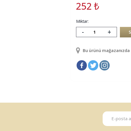
252
₺
Miktar:
-
+
Bu ürünü mağazanızda g