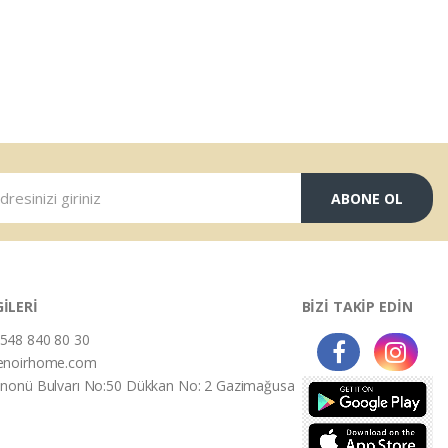
ABONE OL
GİLERİ
BİZİ TAKİP EDİN
548 840 80 30
enoirhome.com
İnonü Bulvarı No:50 Dükkan No: 2 Gazimağusa