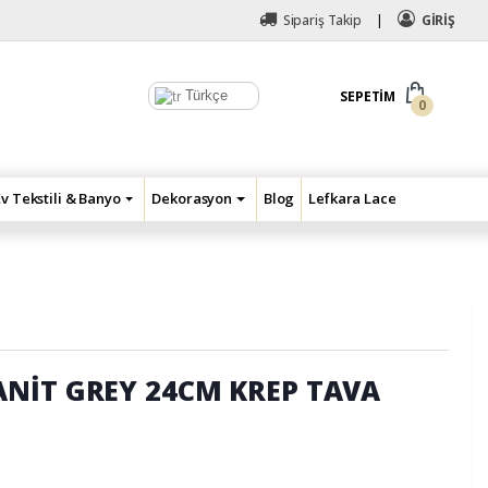
Sipariş Takip
GİRİŞ
Türkçe
SEPETIM
0
Ev Tekstili & Banyo
Dekorasyon
Blog
Lefkara Lace
NİT GREY 24CM KREP TAVA