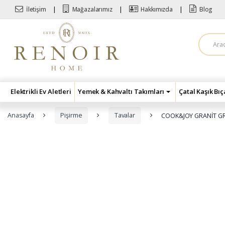
Skip to navigation
Skip to content
İletişim
Mağazalarımız
Hakkımızda
Blog
A
r
a
m
a
:
Elektrikli Ev Aletleri
Yemek & Kahvaltı Takımları
Çatal Kaşık Bı
Anasayfa
Pişirme
Tavalar
COOK&JOY GRANİT GR