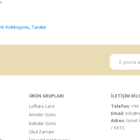
r.
it Koleksiyonu
,
Tavalar
ÜRÜN GRUPLARI
İLETİŞİM BİL
Lefkara Lace
Telefon:
+90 
Email:
info@r
Anneler Günü
Adres:
İsmet 
Babalar Günü
/ KKTC
Okul Zamanı