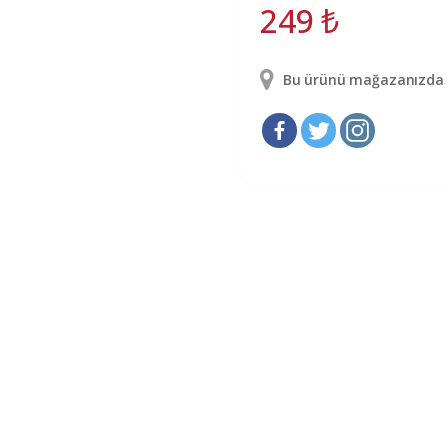
249
₺
Bu ürünü mağazanızda g