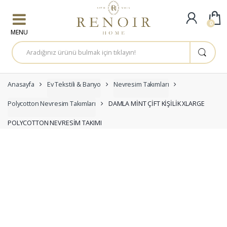
Skip to navigation
Skip to content
0
A
r
a
m
a
:
Anasayfa
Ev Tekstili & Banyo
Nevresim Takımları
Polycotton Nevresim Takımları
DAMLA MİNT ÇİFT KİŞİLİK XLARGE
POLYCOTTON NEVRESİM TAKIMI