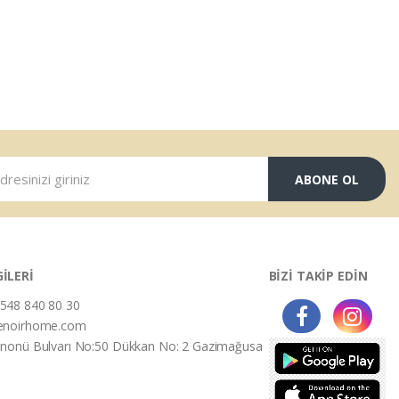
ABONE OL
GİLERİ
BİZİ TAKİP EDİN
548 840 80 30
enoirhome.com
İnonü Bulvarı No:50 Dükkan No: 2 Gazimağusa