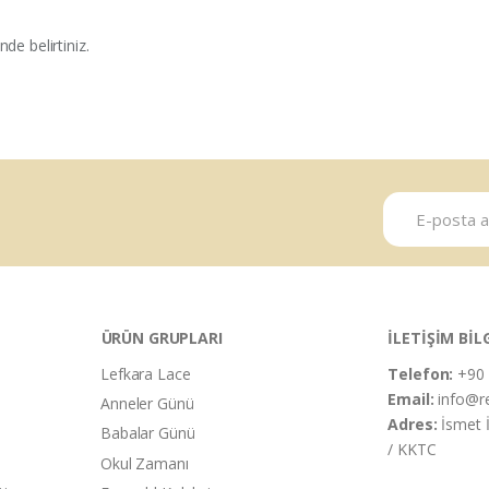
de belirtiniz.
ÜRÜN GRUPLARI
İLETİŞİM BİL
Lefkara Lace
Telefon:
+90 
Email:
info@r
Anneler Günü
Adres:
İsmet 
Babalar Günü
/ KKTC
Okul Zamanı