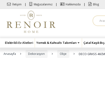
Skip to navigation
Skip to content
İletişim
Mağazalarımız
Hakkımızda
Blog
A
r
a
m
a
:
Elektrikli Ev Aletleri
Yemek & Kahvaltı Takımları
Çatal Kaşık Bı
Anasayfa
Dekorasyon
Obje
DECO GRASS 46CM 