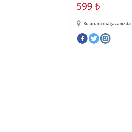
599
₺
Bu ürünü mağazanızda g