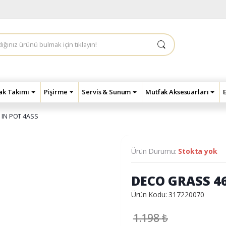
çak Takımı
Pişirme
Servis & Sunum
Mutfak Aksesuarları
IN POT 4ASS
Ürün Durumu:
Stokta yok
DECO GRASS 4
Ürün Kodu: 317220070
1.198
₺