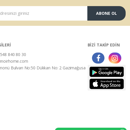
ABONE OL
GİLERİ
BİZİ TAKİP EDİN
548 840 80 30
enoirhome.com
İnonü Bulvarı No:50 Dükkan No: 2 Gazimağusa