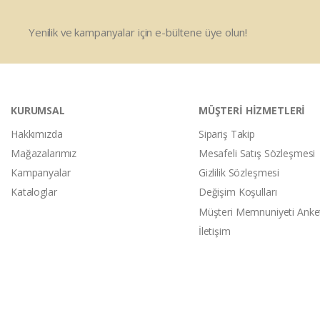
Yenilik ve kampanyalar için e-bültene üye olun!
KURUMSAL
MÜŞTERİ HİZMETLERİ
Hakkımızda
Sipariş Takip
Mağazalarımız
Mesafeli Satış Sözleşmesi
Kampanyalar
Gizlilik Sözleşmesi
Kataloglar
Değişim Koşulları
Müşteri Memnuniyeti Anke
İletişim