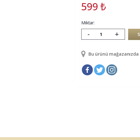
599
₺
Miktar:
-
+
Bu ürünü mağazanızda g