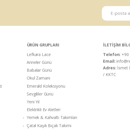
ÜRÜN GRUPLARI
İLETİŞİM BİL
Lefkara Lace
Telefon:
+90 
Email:
info@r
Anneler Günü
Adres:
İsmet 
Babalar Günü
/ KKTC
Okul Zamanı
ti
Emerald Koleksiyonu
Sevgililer Günü
Yeni Yıl
Elektrikli Ev Aletleri
Yemek & Kahvaltı Takımları
Çatal Kaşık Bıçak Takımı