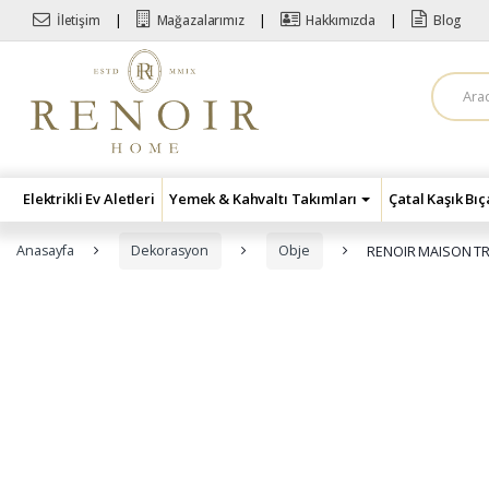
Skip to navigation
Skip to content
İletişim
Mağazalarımız
Hakkımızda
Blog
A
r
a
m
a
:
Elektrikli Ev Aletleri
Yemek & Kahvaltı Takımları
Çatal Kaşık Bı
Anasayfa
Dekorasyon
Obje
RENOIR MAISON TR