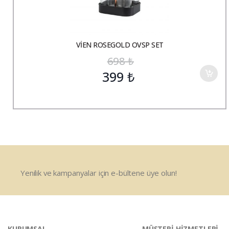
VİEN ROSEGOLD OVSP SET
698
₺
399
₺
Yenilik ve kampanyalar için e-bültene üye olun!
KURUMSAL
MÜŞTERİ HİZMETLERİ