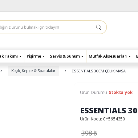
çak Takımı
Pişirme
Servis & Sunum
Mutfak Aksesuarları
Kaşık, Kepçe & Spatulalar
ESSENTIALS 30CM ÇELİK MAŞA
Ürün Durumu:
Stokta yok
ESSENTIALS 3
Ürün Kodu: CY5654350
398
₺