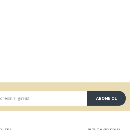
ABONE OL
GİLERİ
BİZİ TAKİP EDİN