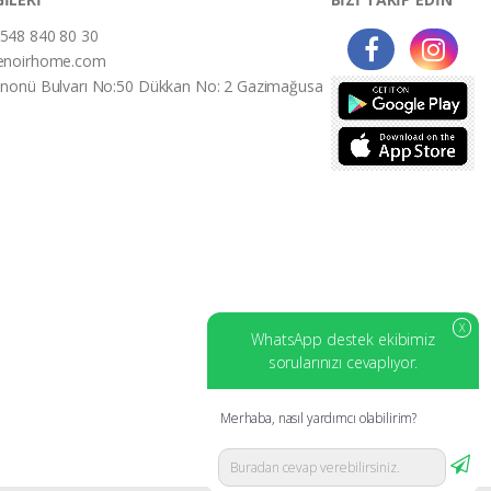
548 840 80 30
enoirhome.com
İnonü Bulvarı No:50 Dükkan No: 2 Gazimağusa
X
WhatsApp destek ekibimiz
sorularınızı cevaplıyor.
Merhaba, nasıl yardımcı olabilirim?