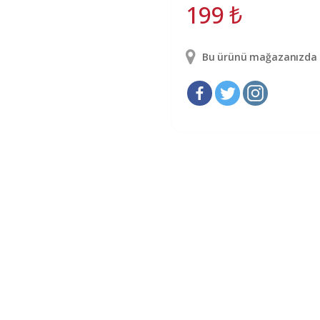
199
₺
Bu ürünü mağazanızda g