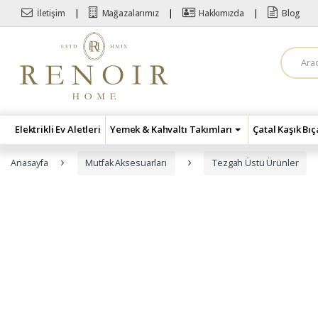
Skip to navigation
Skip to content
İletişim
Mağazalarımız
Hakkımızda
Blog
A
r
a
m
a
:
Elektrikli Ev Aletleri
Yemek & Kahvaltı Takımları
Çatal Kaşık Bı
Anasayfa
Mutfak Aksesuarları
Tezgah Üstü Ürünler