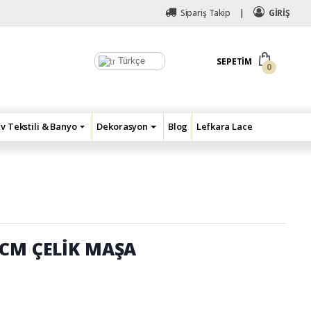
Sipariş Takip
GİRİŞ
Türkçe
SEPETIM
0
Ev Tekstili & Banyo
Dekorasyon
Blog
Lefkara Lace
0CM ÇELİK MAŞA