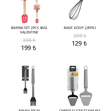
BAKING SET 2PCS 4ASS
BASİC KOOP. ÇIRPICI
VALENTINE
258
₺
398
₺
129
₺
199
₺
BRUSH 30CM
CHEESE SLICER STAINLESS