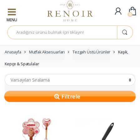
Skip to navigation
Skip to content
0
A
r
a
m
a
:
Anasayfa
Mutfak Aksesuarları
Tezgah Üstü Ürünler
Kaşık,
Kepçe & Spatulalar
Filtrele