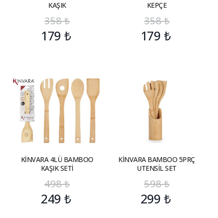
KAŞIK
KEPÇE
358
₺
358
₺
179
₺
179
₺
KİNVARA 4LÜ BAMBOO
KİNVARA BAMBOO 5PRÇ
KAŞIK SETİ
UTENSİL SET
498
₺
598
₺
249
₺
299
₺