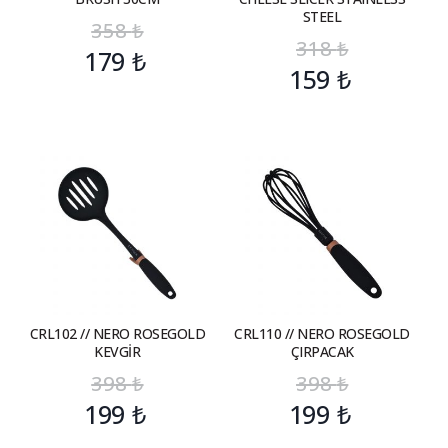
STEEL
358
₺
318
₺
179
₺
159
₺
CRL102 // NERO ROSEGOLD
CRL110 // NERO ROSEGOLD
KEVGİR
ÇIRPACAK
398
₺
398
₺
199
₺
199
₺