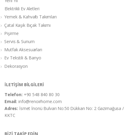
Yeni Yıl
Elektrikli Ev Aletleri
Yemek & Kahvaltı Takımları
Çatal Kaşık Bıçak Takımı
Pişirme
Servis & Sunum
Mutfak Aksesuarları
Ev Tekstili & Banyo
Dekorasyon
İLETİŞİM BİLGİLERİ
Telefon:
+90 548 840 80 30
Email:
info@renoirhome.com
Adres:
İsmet İnonü Bulvarı No:50 Dükkan No: 2 Gazimağusa /
KKTC
BİZİ TAKİP EDİN