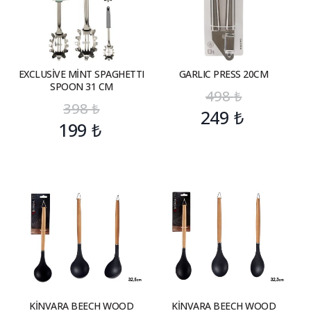
EXCLUSİVE MİNT SPAGHETTI
GARLIC PRESS 20CM
SPOON 31 CM
498
₺
398
₺
249
₺
199
₺
KİNVARA BEECH WOOD
KİNVARA BEECH WOOD