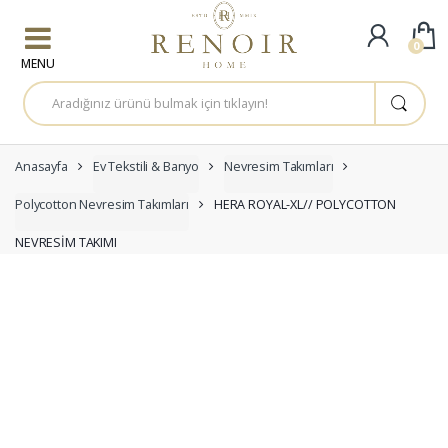
Skip to navigation
Skip to content
0
A
r
a
m
a
:
Anasayfa
Ev Tekstili & Banyo
Nevresim Takımları
Polycotton Nevresim Takımları
HERA ROYAL-XL// POLYCOTTON
NEVRESİM TAKIMI