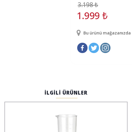
3.198
₺
1.999
₺
Bu ürünü mağazanızda g
İLGİLİ ÜRÜNLER