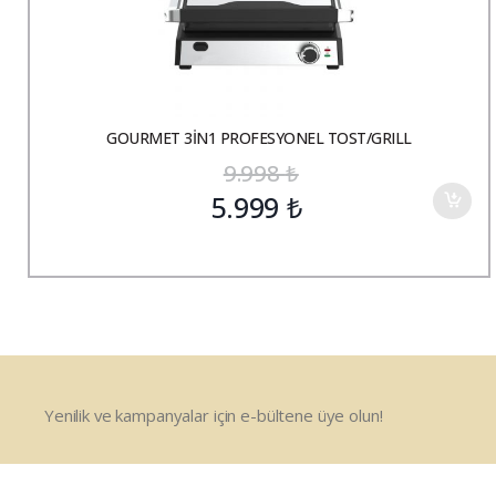
GOURMET 3İN1 PROFESYONEL TOST/GRILL
9.998
₺
5.999
₺
Yenilik ve kampanyalar için e-bültene üye olun!