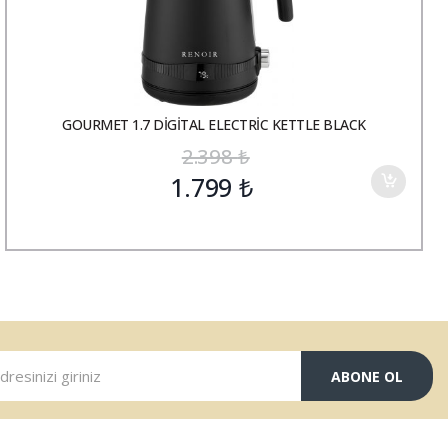
GOURMET 1.7 DİGİTAL ELECTRİC KETTLE BLACK
2.398
₺
1.799
₺
ABONE OL