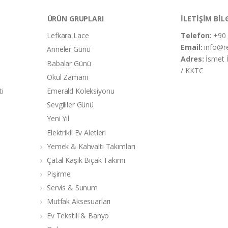
ÜRÜN GRUPLARI
İLETİŞİM BİL
Lefkara Lace
Telefon:
+90 
Email:
info@r
Anneler Günü
Adres:
İsmet 
Babalar Günü
/ KKTC
Okul Zamanı
ti
Emerald Koleksiyonu
Sevgililer Günü
Yeni Yıl
Elektrikli Ev Aletleri
Yemek & Kahvaltı Takımları
Çatal Kaşık Bıçak Takımı
Pişirme
Servis & Sunum
Mutfak Aksesuarları
Ev Tekstili & Banyo