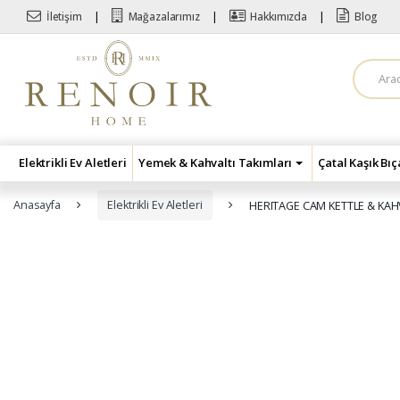
Skip to navigation
Skip to content
İletişim
Mağazalarımız
Hakkımızda
Blog
A
r
a
m
a
:
Elektrikli Ev Aletleri
Yemek & Kahvaltı Takımları
Çatal Kaşık Bı
Anasayfa
Elektrikli Ev Aletleri
HERITAGE CAM KETTLE & KAH