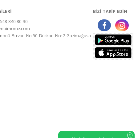
GİLERİ
BİZİ TAKİP EDİN
548 840 80 30
enoirhome.com
İnonü Bulvarı No:50 Dükkan No: 2 Gazimağusa
X