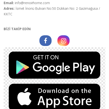
Email:
info@renoirhome.com
Adres:
İsmet İnonü Bulvarı No:50 Dükkan No: 2 Gazimağusa /
KKTC
BİZİ TAKİP EDİN