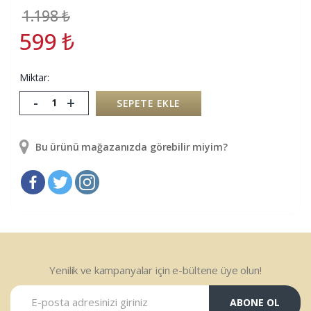
1.198
₺
599
₺
Miktar:
-
+
SEPETE EKLE
Bu ürünü mağazanızda görebilir miyim?
Yenilik ve kampanyalar için e-bültene üye olun!
ABONE OL