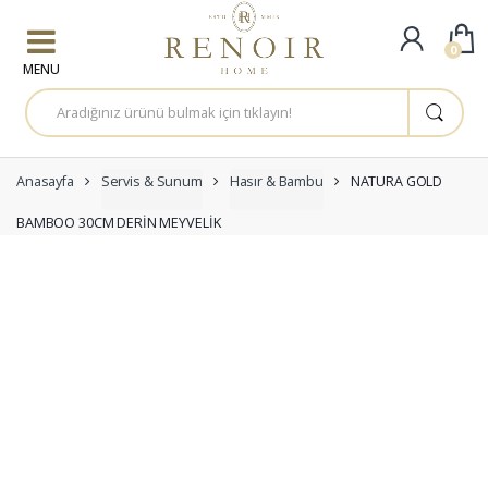
Skip to navigation
Skip to content
0
A
r
a
m
a
:
Anasayfa
Servis & Sunum
Hasır & Bambu
NATURA GOLD
BAMBOO 30CM DERİN MEYVELİK