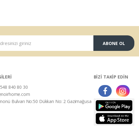
ABONE OL
GİLERİ
BİZİ TAKİP EDİN
548 840 80 30
enoirhome.com
İnonü Bulvarı No:50 Dükkan No: 2 Gazimağusa