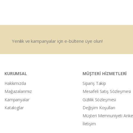
Yenilik ve kampanyalar için e-bültene üye olun!
KURUMSAL
MÜŞTERİ HİZMETLERİ
Hakkımızda
Sipariş Takip
Mağazalarımız
Mesafeli Satış Sözleşmesi
Kampanyalar
Gizlilik Sözleşmesi
Kataloglar
Değişim Koşulları
Müşteri Memnuniyeti Anke
İletişim