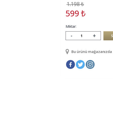
1.198
₺
599
₺
Miktar:
-
+
Bu ürünü mağazanızda g