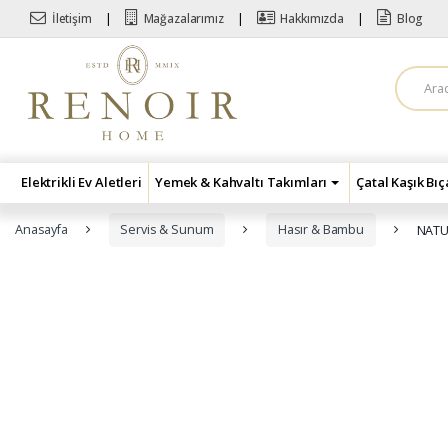
Skip to navigation
Skip to content
İletişim
Mağazalarımız
Hakkımızda
Blog
A
r
a
m
a
:
Elektrikli Ev Aletleri
Yemek & Kahvaltı Takımları
Çatal Kaşık Bı
Anasayfa
Servis & Sunum
Hasır & Bambu
NATU