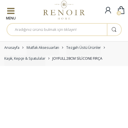
Skip to navigation
Skip to content
0
A
r
a
m
a
:
Anasayfa
Mutfak Aksesuarları
Tezgah Üstü Ürünler
Kaşık, Kepçe & Spatulalar
JOYFULL 28CM SİLİCONE FIRÇA