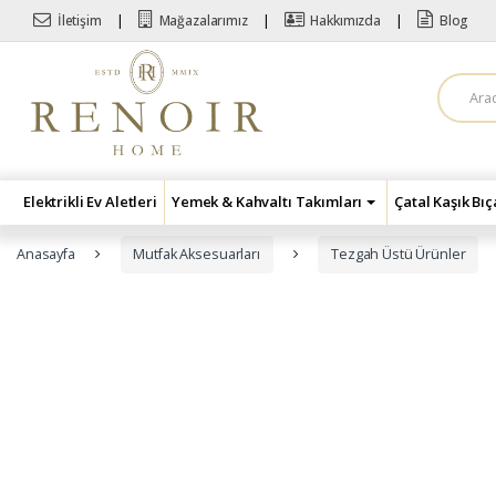
Skip to navigation
Skip to content
İletişim
Mağazalarımız
Hakkımızda
Blog
A
r
a
m
a
:
Elektrikli Ev Aletleri
Yemek & Kahvaltı Takımları
Çatal Kaşık Bı
Anasayfa
Mutfak Aksesuarları
Tezgah Üstü Ürünler