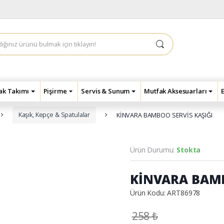
çak Takımı
Pişirme
Servis & Sunum
Mutfak Aksesuarları
Kaşık, Kepçe & Spatulalar
KİNVARA BAMBOO SERVİS KAŞIĞI
Ürün Durumu:
Stokta
KİNVARA BAMB
Ürün Kodu: ART86978
258
₺