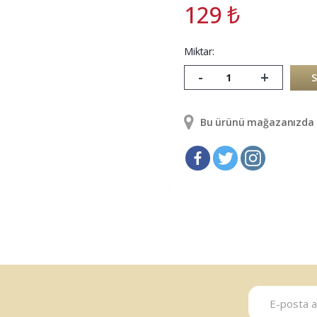
129
₺
Miktar:
-
+
Bu ürünü mağazanızda g