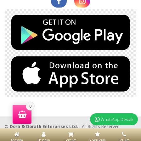
0
WhatsApp Destek
©
Dora & Doratlı Enterprises Ltd.
- All Rights Reserved
Anasayfa
Hesabım
Sepetim
Siparişlerim
İletişim