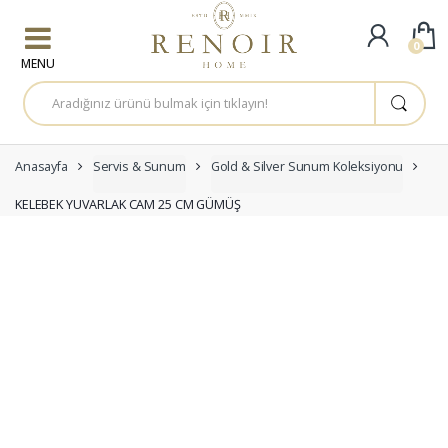
Skip to navigation
Skip to content
0
A
r
a
m
a
:
Anasayfa
Servis & Sunum
Gold & Silver Sunum Koleksiyonu
KELEBEK YUVARLAK CAM 25 CM GÜMÜŞ