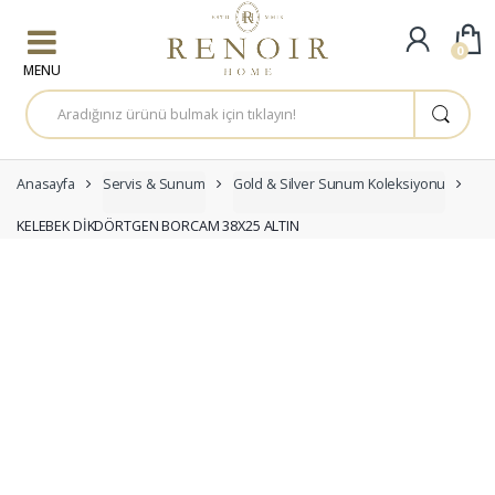
Skip to navigation
Skip to content
0
A
r
a
m
a
:
Anasayfa
Servis & Sunum
Gold & Silver Sunum Koleksiyonu
KELEBEK DİKDÖRTGEN BORCAM 38X25 ALTIN