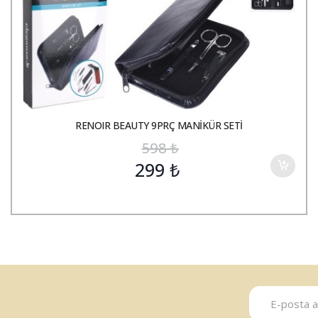
RENOIR BEAUTY 9PRÇ MANİKÜR SETİ
598
₺
299
₺