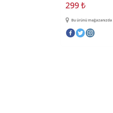
299
₺
Bu ürünü mağazanızda g