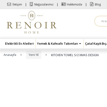
Skip to navigation
Skip to content
İletişim
Mağazalarımız
Hakkımızda
Blog
A
r
a
m
a
:
Elektrikli Ev Aletleri
Yemek & Kahvaltı Takımları
Çatal Kaşık Bı
Anasayfa
Yeni Yıl
KITCHEN TOWEL S/2 XMAS DESIGN