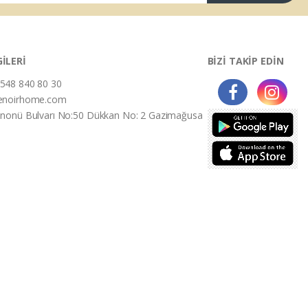
GİLERİ
BİZİ TAKİP EDİN
548 840 80 30
enoirhome.com
İnonü Bulvarı No:50 Dükkan No: 2 Gazimağusa