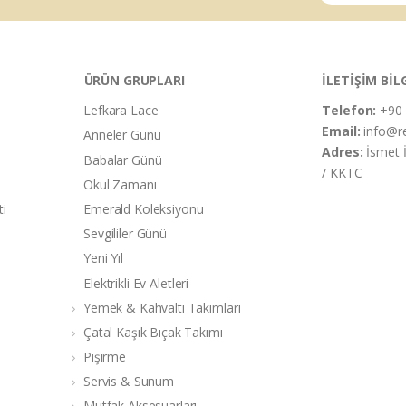
ÜRÜN GRUPLARI
İLETİŞİM BİL
Lefkara Lace
Telefon:
+90 
Email:
info@r
Anneler Günü
Adres:
İsmet 
Babalar Günü
/ KKTC
Okul Zamanı
ti
Emerald Koleksiyonu
Sevgililer Günü
Yeni Yıl
Elektrikli Ev Aletleri
Yemek & Kahvaltı Takımları
Çatal Kaşık Bıçak Takımı
Pişirme
Servis & Sunum
Mutfak Aksesuarları