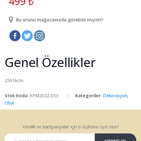
499
₺
Bu ürünü mağazanızda görebilir miyim?
Genel Özellikler
25X16cm.
Stok Kodu:
KPM2022-033
Kategoriler:
Dekorasyon
,
Obje
Yenilik ve kampanyalar için e-bültene üye olun!