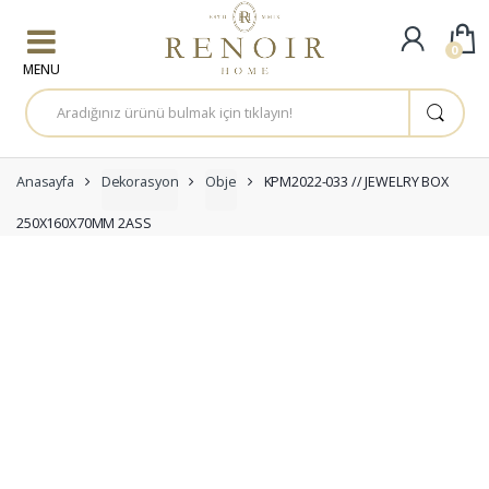
Skip to navigation
Skip to content
0
A
r
a
m
a
:
Anasayfa
Dekorasyon
Obje
KPM2022-033 // JEWELRY BOX
250X160X70MM 2ASS