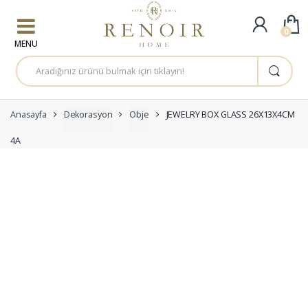
Skip to navigation
Skip to content
0
A
r
a
m
a
:
Anasayfa
Dekorasyon
Obje
JEWELRY BOX GLASS 26X13X4CM
4A