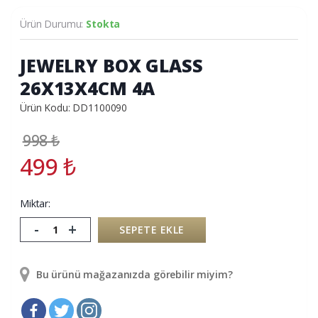
Ürün Durumu:
Stokta
JEWELRY BOX GLASS
26X13X4CM 4A
Ürün Kodu: DD1100090
998
₺
499
₺
Miktar:
-
+
SEPETE EKLE
Bu ürünü mağazanızda görebilir miyim?