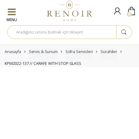
Skip to navigation
Skip to content
0
A
r
a
m
a
:
Anasayfa
Servis & Sunum
Sofra Servisleri
Sürahiler
KPM2022-137 // CARAFE WITH STOP GLASS