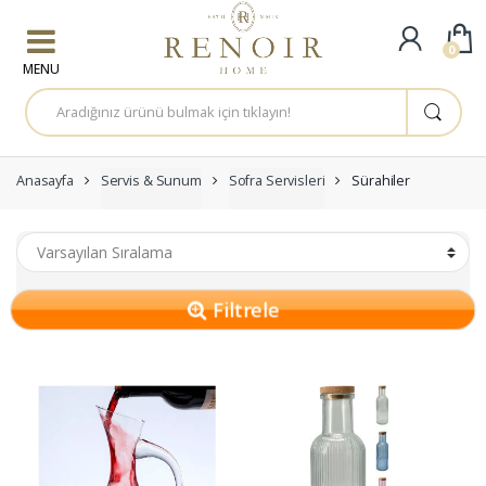
Skip to navigation
Skip to content
0
A
r
a
m
a
:
Anasayfa
Servis & Sunum
Sofra Servisleri
Sürahiler
Filtrele