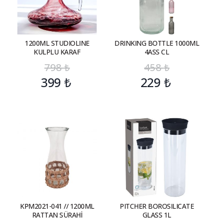
1200ML STUDIOLINE
DRINKING BOTTLE 1000ML
KULPLU KARAF
4ASS CL
798
₺
458
₺
399
₺
229
₺
KPM2021-041 // 1200ML
PITCHER BOROSILICATE
RATTAN SÜRAHİ
GLASS 1L