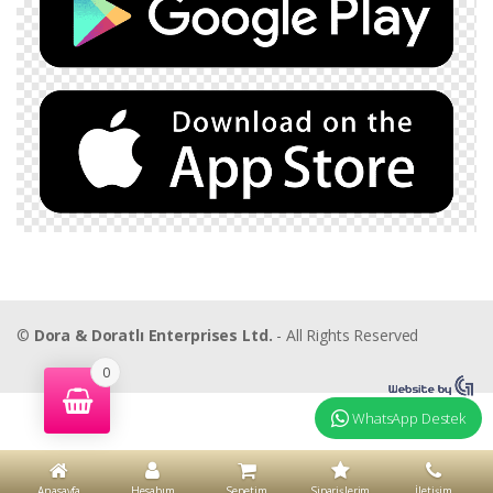
©
Dora & Doratlı Enterprises Ltd.
- All Rights Reserved
0
WhatsApp Destek
Anasayfa
Hesabım
Sepetim
Siparişlerim
İletişim