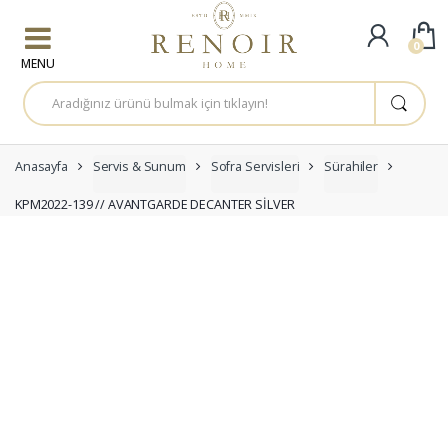
Skip to navigation
Skip to content
0
A
r
a
m
a
:
Anasayfa
Servis & Sunum
Sofra Servisleri
Sürahiler
KPM2022-139 // AVANTGARDE DECANTER SİLVER