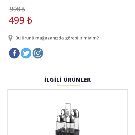
998
₺
499
₺
Bu ürünü mağazanızda görebilir miyim?
İLGİLİ ÜRÜNLER