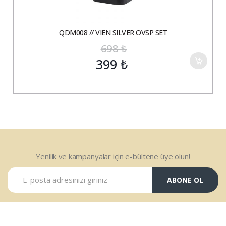
QDM008 // VIEN SILVER OVSP SET
698
₺
399
₺
Yenilik ve kampanyalar için e-bültene üye olun!
ABONE OL