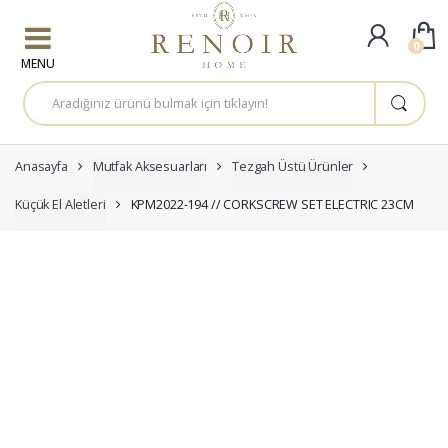
Skip to navigation
Skip to content
0
A
r
a
m
a
:
Anasayfa
Mutfak Aksesuarları
Tezgah Üstü Ürünler
Küçük El Aletleri
KPM2022-194 // CORKSCREW SET ELECTRIC 23CM