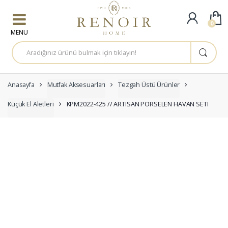
Skip to navigation
Skip to content
0
A
r
a
m
a
:
Anasayfa
Mutfak Aksesuarları
Tezgah Üstü Ürünler
Küçük El Aletleri
KPM2022-425 // ARTISAN PORSELEN HAVAN SETI