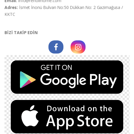
Email:
info@renoirhome.com
Adres:
İsmet İnonü Bulvarı No:50 Dükkan No: 2 Gazimağusa /
KKTC
BİZİ TAKİP EDİN