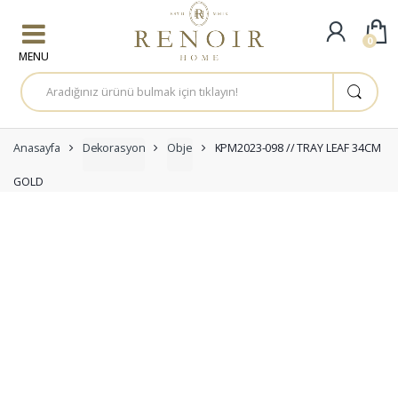
Skip to navigation
Skip to content
0
A
r
a
m
a
:
Anasayfa
Dekorasyon
Obje
KPM2023-098 // TRAY LEAF 34CM
GOLD