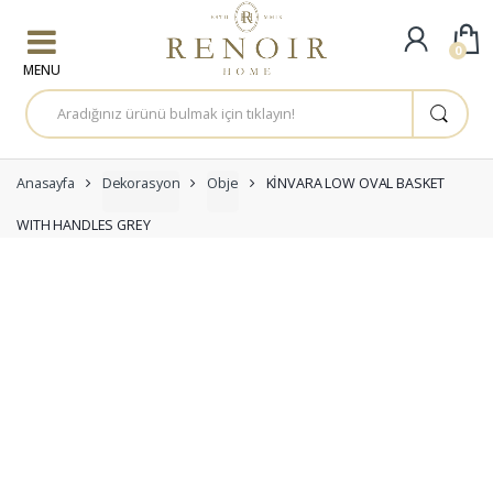
Skip to navigation
Skip to content
0
A
r
a
m
a
:
Anasayfa
Dekorasyon
Obje
KİNVARA LOW OVAL BASKET
WITH HANDLES GREY