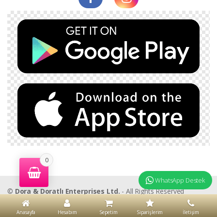
0
WhatsApp Destek
©
Dora & Doratlı Enterprises Ltd.
- All Rights Reserved
Anasayfa
Hesabım
Sepetim
Siparişlerim
İletişim