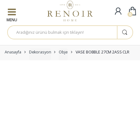
Skip to navigation
Skip to content
0
A
r
a
m
a
:
Anasayfa
Dekorasyon
Obje
VASE BOBBLE 27CM 2ASS CLR