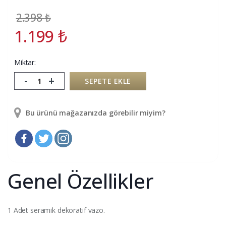
2.398
₺
1.199
₺
Miktar:
-
+
SEPETE EKLE
Bu ürünü mağazanızda görebilir miyim?
Genel Özellikler
1 Adet seramik dekoratif vazo.