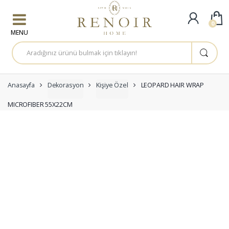
Skip to navigation
Skip to content
0
A
r
a
m
a
:
Anasayfa
Dekorasyon
Kişiye Özel
LEOPARD HAIR WRAP
MICROFIBER 55X22CM