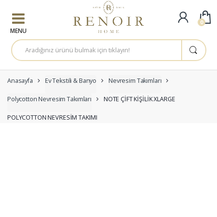
Skip to navigation
Skip to content
0
A
r
a
m
a
:
Anasayfa
Ev Tekstili & Banyo
Nevresim Takımları
Polycotton Nevresim Takımları
NOTE ÇİFT KİŞİLİK XLARGE
POLYCOTTON NEVRESİM TAKIMI