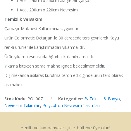
1 Adet 240cm x 260cm Xlarge Alt Çarşaf
1 Adet 200cm x 220cm Nevresim
Temizlik ve Bakım:
Çamaşır Makinesi Kullanımına Uygundur.
Ürün Colormatic Detarjan ile 30 derecede ters çevrilerek Koyu
renkli ürünler ile karıştırılmadan yıkanmalıdır.
Ürün yıkama esnasında Ağartıcı kullanılmamalıdır.
Yıkama bittikten sonra makine içinde bekletilmemelidir.
Dış mekanda asılarak kurutma tercih edildiğinde ürün ters olarak
asılmalıdır.
Stok Kodu:
POL007
Kategoriler:
Ev Tekstili & Banyo
,
Nevresim Takımları
,
Polycotton Nevresim Takımları
Yenilik ve kampanyalar için e-bültene üye olun!