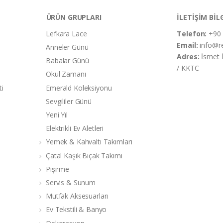
ÜRÜN GRUPLARI
İLETİŞİM BİL
Lefkara Lace
Telefon:
+90 
Email:
info@r
Anneler Günü
Adres:
İsmet 
Babalar Günü
/ KKTC
Okul Zamanı
ti
Emerald Koleksiyonu
Sevgililer Günü
Yeni Yıl
Elektrikli Ev Aletleri
Yemek & Kahvaltı Takımları
Çatal Kaşık Bıçak Takımı
Pişirme
Servis & Sunum
Mutfak Aksesuarları
Ev Tekstili & Banyo