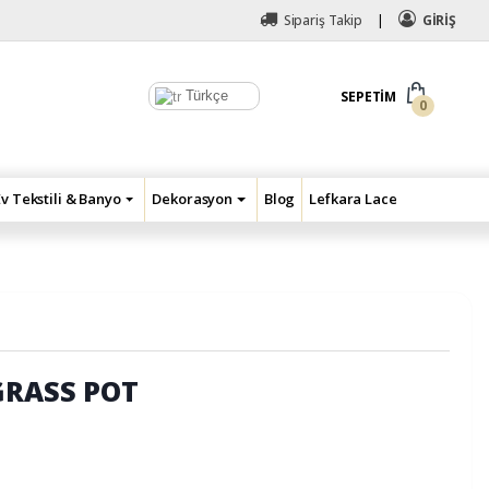
Sipariş Takip
GİRİŞ
Türkçe
SEPETIM
0
Ev Tekstili & Banyo
Dekorasyon
Blog
Lefkara Lace
GRASS POT