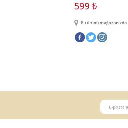
599
₺
Bu ürünü mağazanızda g