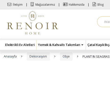
Skip to navigation
Skip to content
İletişim
Mağazalarımız
Hakkımızda
Blog
A
r
a
m
a
:
Elektrikli Ev Aletleri
Yemek & Kahvaltı Takımları
Çatal Kaşık Bı
Anasayfa
Dekorasyon
Obje
PLANT IN SEAGRAS