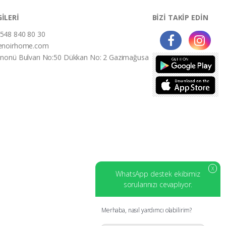
GİLERİ
BİZİ TAKİP EDİN
548 840 80 30
enoirhome.com
İnonü Bulvarı No:50 Dükkan No: 2 Gazimağusa
X
WhatsApp destek ekibimiz
sorularınızı cevaplıyor.
Merhaba, nasıl yardımcı olabilirim?