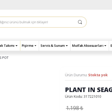
çak Takımı
Pişirme
Servis & Sunum
Mutfak Aksesuarları
S POT
Ürün Durumu:
Stokta yok
PLANT IN SEA
Ürün Kodu: 317221010
1.198
₺