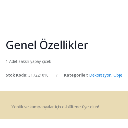
Genel Özellikler
1 Adet saksılı yapay çiçek
Stok Kodu:
317221010
Kategoriler:
Dekorasyon
,
Obje
Yenilik ve kampanyalar için e-bültene üye olun!