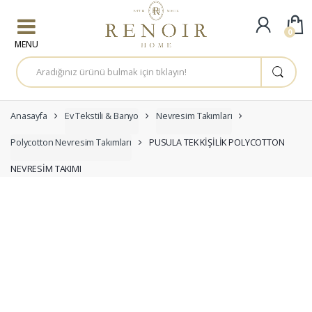
Skip to navigation
Skip to content
0
A
r
a
m
a
:
Anasayfa
Ev Tekstili & Banyo
Nevresim Takımları
Polycotton Nevresim Takımları
PUSULA TEK KİŞİLİK POLYCOTTON
NEVRESİM TAKIMI